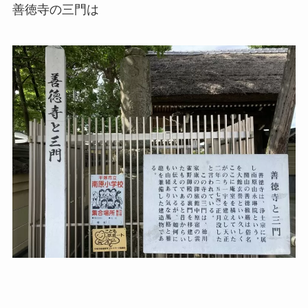
善徳寺の三門は