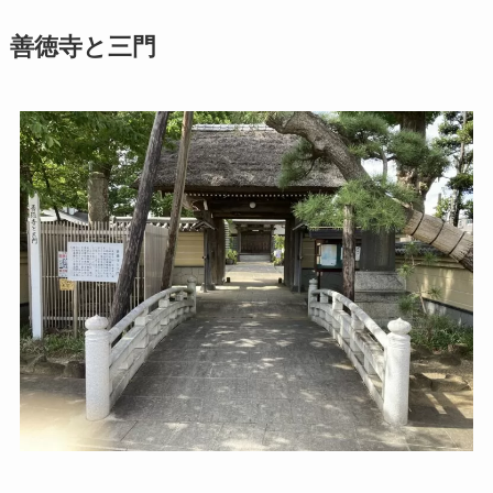
善徳寺と三門