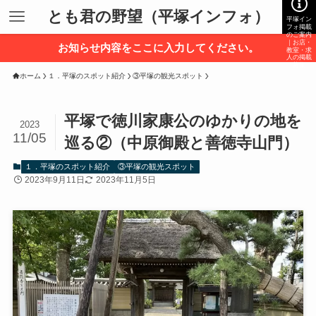
とも君の野望（平塚インフォ）
平塚イン
フォ掲載
のご案内
｜お店・
お知らせ内容をここに入力してください。
教室・求
人の掲載
募集
ホーム
１．平塚のスポット紹介
③平塚の観光スポット
平塚で徳川家康公のゆかりの地を
2023
11/05
巡る②（中原御殿と善徳寺山門）
１．平塚のスポット紹介
③平塚の観光スポット
2023年9月11日
2023年11月5日