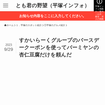
とも君の野望（平塚インフォ）
平塚イン
フォ掲載
のご案内
｜お店・
お知らせ内容をここに入力してください。
教室・求
人の掲載
募集
ホーム
１．平塚のスポット紹介
①平塚のグルメ紹介
すかいらーくグループのバースデ
2023
ークーポンを使ってバーミヤンの
9/29
杏仁豆腐だけを頼んだ