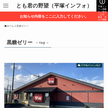
とも君の野望（平塚インフォ）
平塚イン
フォ掲載
のご案内
｜お店・
お知らせ内容をここに入力してください。
教室・求
人の掲載
募集
ホーム
黒糖ゼリー
黒糖ゼリー
– tag –
①平塚のグルメ紹介