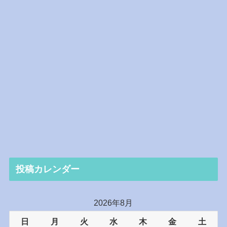
投稿カレンダー
2026年8月
日
月
火
水
木
金
土