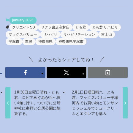
january 2026
クリエイトSD
サクラ書店高村店
とも君
とも君 リハビリ
マックスバリュー
リハビリ
リハビリテーション
富士山
平塚市
散歩
神奈川県
神奈川県平塚市
よかったらシェアしてね！
1月30日金曜日晴れ・とも
2月1日日曜日晴れ・とも
君、ロピアめぐみが丘へ買
君、マックスバリュー平塚
い物に行く。ついでに公所
河内でお買い物とモンサン
神社に参拝と公所公園に散
ミッシェルでシュークリー
策する。
ムとエクレアを購入