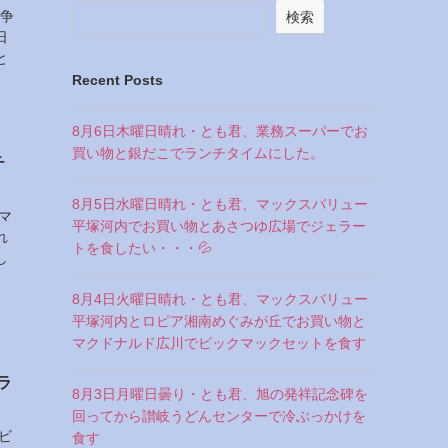
戦争
検索
日
と
Recent Posts
8月6日木曜日晴れ・とも君、業務スーパーでお
買い物と銀だこでランチタイムにした。
チ
8月5日水曜日晴れ・とも君、マックスバリュー
マ
平塚河内でお買い物とあさつゆ広場でジェラー
れ
トを食したい・・・💦
し
8月4日火曜日晴れ・とも君、マックスバリュー
平塚河内とロピア湘南めぐみが丘でお買い物と
マクドナルド広川でビックマックセットを食す
ラ
8月3日月曜日曇り・とも君、旭の発祥記念碑を
回ってから讃岐うどんセンターで冷ぶっかけを
ビ
食す