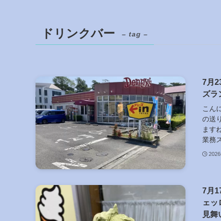
ドリンクバー
– tag –
7月
ズラ
こん
の送
ますね
業務ス
202
7月
ェッ
見舞