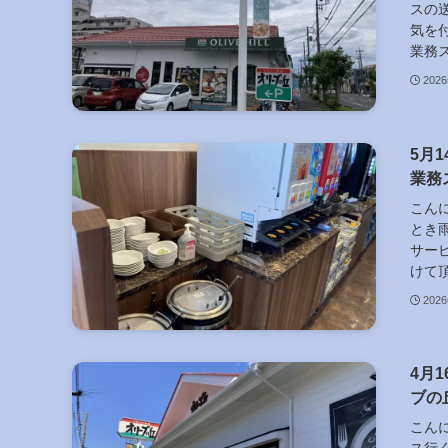
スの
気を
業務ス
202
5月
業務
こん
とき
サー
けて頂
202
4月
ブの
こん