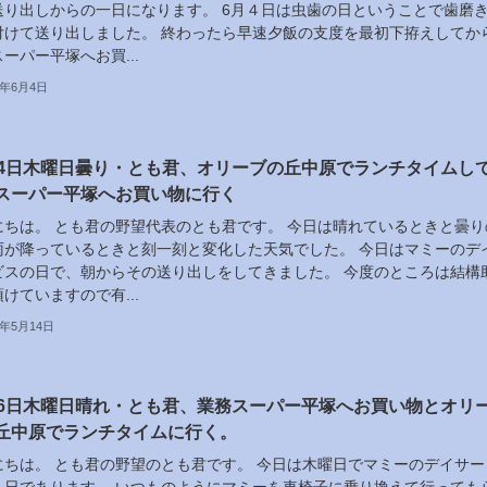
送り出しからの一日になります。 6月４日は虫歯の日ということで歯磨
付けて送り出しました。 終わったら早速夕飯の支度を最初下拵えしてか
ーパー平塚へお買...
6年6月4日
14日木曜日曇り・とも君、オリーブの丘中原でランチタイムし
スーパー平塚へお買い物に行く
にちは。 とも君の野望代表のとも君です。 今日は晴れているときと曇り
雨が降っているときと刻一刻と変化した天気でした。 今日はマミーのデ
ビスの日で、朝からその送り出しをしてきました。 今度のところは結構
けていますので有...
6年5月14日
16日木曜日晴れ・とも君、業務スーパー平塚へお買い物とオリ
丘中原でランチタイムに行く。
にちは。 とも君の野望のとも君です。 今日は木曜日でマミーのデイサー