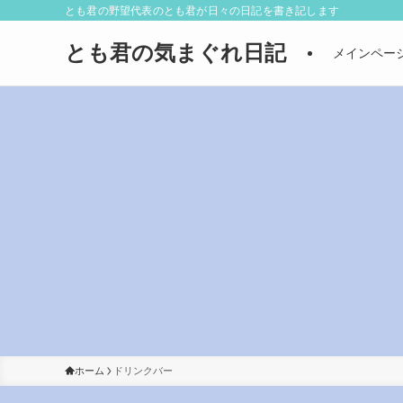
とも君の野望代表のとも君が日々の日記を書き記します
とも君の気まぐれ日記
メインペー
ホーム
ドリンクバー