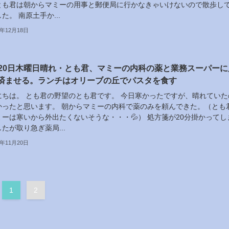
とも君は朝からマミーの用事と郵便局に行かなきゃいけないので散歩し
た。 南原土手か...
5年12月18日
月20日木曜日晴れ・とも君、マミーの内科の薬と業務スーパーに
済ませる。ランチはオリーブの丘でパスタを食す
にちは。 とも君の野望のとも君です。 今日寒かったですが、晴れていた
かったと思います。 朝からマミーの内科で薬のみを頼んできた。（とも
ミーは寒いから外出たくないそうな・・・💦） 処方箋が20分掛かってし
たが取り急ぎ薬局...
5年11月20日
1
2