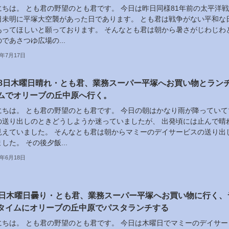
にちは。 とも君の野望のとも君です。 今日は昨日同様81年前の太平洋
日未明に平塚大空襲があった日であります。 とも君は戦争がない平和な
あってほしいと願っております。 そんなとも君は朝から暑さがじわじわ
であさつゆ広場の...
6年7月17日
18日木曜日晴れ・とも君、業務スーパー平塚へお買い物とラン
ムでオリーブの丘中原へ行く。
にちは。 とも君の野望のとも君です。 今日の朝はかなり雨が降っていて
の送り出しのときどうしようか迷っていましたが、 出発頃には止んで晴
見えていました。 そんなとも君は朝からマミーのデイサービスの送り出
した。 その後夕飯...
6年6月18日
4日木曜日曇り・とも君、業務スーパー平塚へお買い物に行く、
タイムにオリーブの丘中原でパスタランチする
にちは。 とも君の野望のとも君です。 今日は木曜日でマミーのデイサー