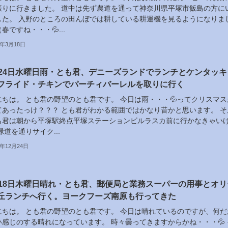
振りに行きました。 道中は先ず農道を通って神奈川県平塚市飯島の方に
した。 入野のところの田んぼでは耕している耕運機を見るようになりま
春ですね・・・💦...
6年3月18日
月24日水曜日雨・とも君、デニーズランドでランチとケンタッキ
フライド・チキンでパーチィバーレルを取りに行く
にちは。 とも君の野望のとも君です。 今日は雨・・・💦ってクリスマス
てあったっけ？？？ とも君がわかる範囲ではかなり昔かと思います。 そ
も君は朝から平塚駅終点平塚ステーションビルラスカ前に行かなきゃい
緑道を通りサイク...
5年12月24日
月18日木曜日晴れ・とも君、郵便局と業務スーパーの用事とオリ
丘ランチへ行く。ヨークフーズ南原も行ってきた
にちは。 とも君の野望のとも君です。 今日は晴れているのですが、何だ
い感じのする晴れになっています。 時々曇ってきますからかね・・・💦 