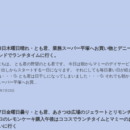
23日木曜日晴れ・とも君、業務スーパー平塚へお買い物とデニ
ンドでランチタイムに行く。
にちは。 とも君の野望のとも君です。 今日は朝からマミーのデイサービ
り出しからスタートする一日になります。 それにしても毎日暑い日が続
・・・💦 とも君は日干しになってしまいました・・・💦 それでも朝か
ーパー平塚へお買...
6年7月23日
17日金曜日曇り・とも君、あさつゆ広場のジェラートとリモン
ロのレモンケーキ購入午後はココスでランチタイムとマミーの
いに行く