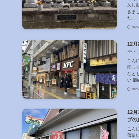
久し
きま
た。（
202
12
ー・
こん
雨っ
なと
い 纒
202
12
ブの
こん
薄暗