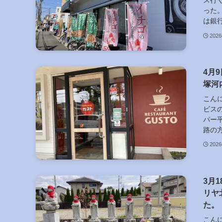
ス行
った
は銀行
202
4月
塚河
こん
ビス
パー
路の方
202
3月
リヤ
た。
こん