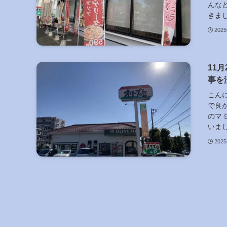
んな
きまし
202
11
事を
こん
で良
のマ
いまし
202