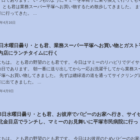
く日であります。 いつものようにマミーを車椅子に乗り換えて行っても
。 とも君は業務スーパー平塚へお買い物するため散歩してきました。 ま
に行ってきた。 ...
6年4月16日
9日木曜日曇り・とも君、業務スーパー平塚へお買い物とガスト
内店にランチタイムに行く
にちは。 とも君の野望のとも君です。 今日はマミーのリハビリでデイサ
の日であります。 朝一番に送り出してから一応お洗濯干してから業務ス
平塚へお買い物してきました。 先ずは纏緑道の道を通ってサイクリング
に出てきました。 ...
6年4月9日
18日水曜日曇り・とも君、お彼岸でパピーのお家へ行き、サイ
北金目店でランチし、マミーのお見舞いに平塚市民病院に行っ
にちは。 とも君の野望のとも君です。 今日はお彼岸のためパピーのお家