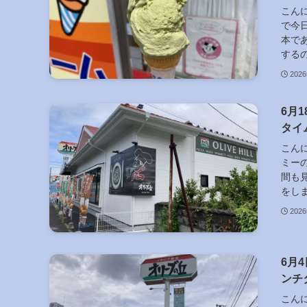
こん
で今
本で
するの
202
6月
タイ
こん
ミー
間も
をしま
202
6月
ンチ
こん