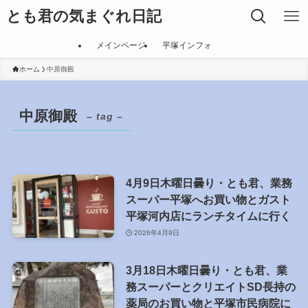
とも君の気まぐれ日記
メインページ
平塚インフォ
ホーム
中原御殿
中原御殿
– tag –
4月9日木曜日曇り・とも君、業務
スーパー平塚へお買い物とガスト
平塚河内店にランチタイムに行く
2026年4月9日
3月18日木曜日曇り・とも君、業
務スーパーとクリエイトSD長持の
薬局のお買い物と平塚市民病院に