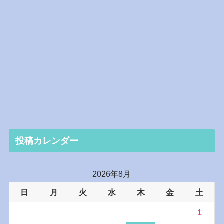
投稿カレンダー
2026年8月
日
月
火
水
木
金
土
1