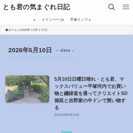
とも君の気まぐれ日記
メインページ
平塚インフォ
ホーム
2026年
5月
10日
2026年5月10日
– date –
5月10日日曜日晴れ・とも君、マ
ックスバリュー平塚河内でお買い
物と纏緑道を通ってクリエイトSD
徳延と吉野家の牛ドンで買い物す
る
2026年5月10日