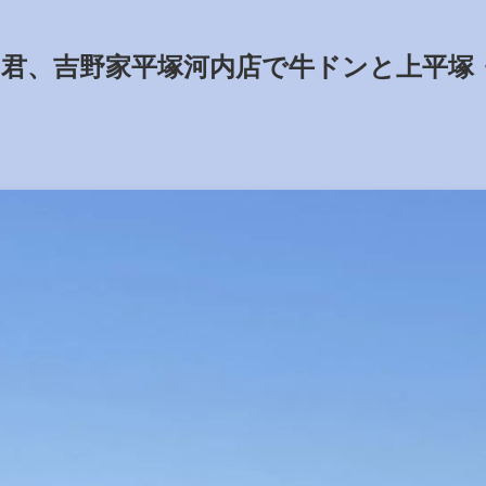
も君、吉野家平塚河内店で牛ドンと上平塚