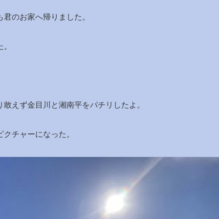
も君のお家へ帰りました。
た。
。
り敢えず金目川と湘南平をパチリしたよ。
ピクチャーになった。