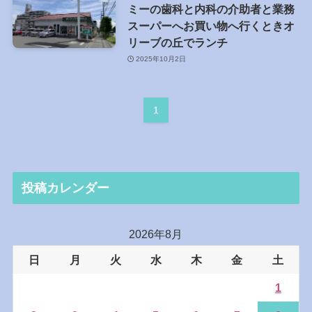
ミーの歯科と内科の介助者と業務
スーパーへお買い物へ行くときオ
リーブの丘でランチ
2025年10月2日
1
投稿カレンダー
2026年8月
日
月
火
水
木
金
土
1