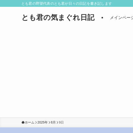
とも君の野望代表のとも君が日々の日記を書き記します
とも君の気まぐれ日記
メインペー
ホーム
2025年
8月
9日