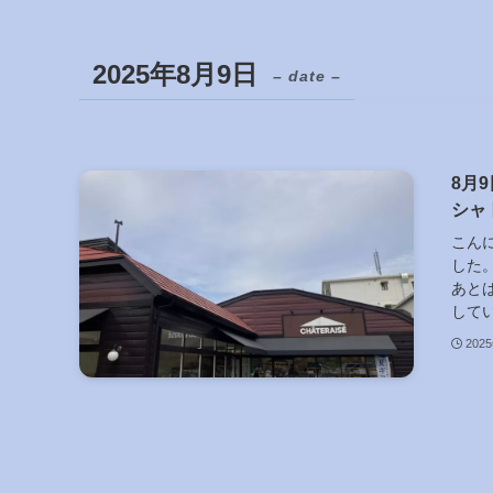
2025年8月9日
– date –
8月
シャ
こん
した
あと
してい
202