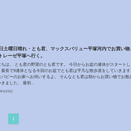
9日土曜日晴れ・とも君、マックスバリュー平塚河内でお買い物
トレーゼ平塚へ行く。
にちは。 とも君の野望のとも君です。 今日からお盆の連休がスタートし
。最長で9連休となる今回のお盆でとも君は平凡な散歩道をしていきます
はパピーのお家へお伺いするよ。 そんなとも君は朝からお買い物でお散
きました。 最初...
5年8月9日
1