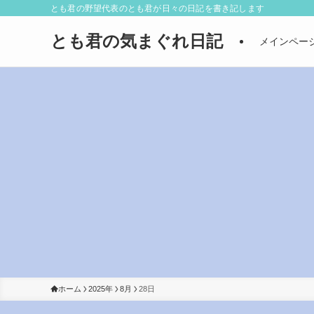
とも君の野望代表のとも君が日々の日記を書き記します
とも君の気まぐれ日記
メインペー
ホーム
2025年
8月
28日