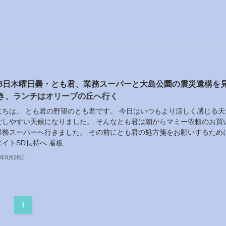
28日木曜日曇・とも君、業務スーパーと大島公園の震災遺構を
き、ランチはオリーブの丘へ行く
にちは。 とも君の野望のとも君です。 今日はいつもより涼しく感じる天
ごしやすい天候になりました。 そんなとも君は朝からマミー依頼のお買
業務スーパーへ行きました。 その前にとも君の処方箋をお願いするため
イトSD長持へ 看板...
5年8月28日
1