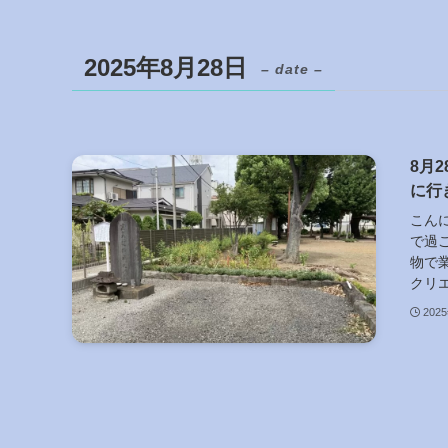
2025年8月28日
– date –
8月
に行
こん
で過
物で
クリエ
202