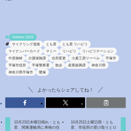
October 2025
サイクリング道路
とも君
とも君 リハビリ
マイナンバーカード
マミー
リハビリ
リハビリテーション
中原御林
介護保険課
住所変更
小麦工房リーベル
平塚市
平塚市役所
平塚警察署
散歩
産業振興課
神奈川県
神奈川県平塚市
鷺塚
よかったらシェアしてね！
10月23日木曜日晴れ・とも
10月25日土曜日雨・とも
君、関東運輸局に車検の住
君、市役所の受け取りとロ