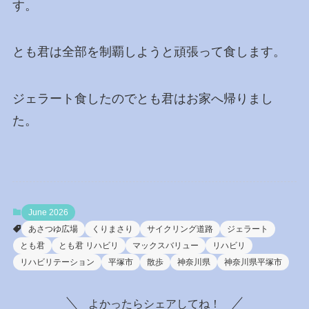
す。
とも君は全部を制覇しようと頑張って食します。
ジェラート食したのでとも君はお家へ帰りまし
た。
June 2026
あさつゆ広場
くりまさり
サイクリング道路
ジェラート
とも君
とも君 リハビリ
マックスバリュー
リハビリ
リハビリテーション
平塚市
散歩
神奈川県
神奈川県平塚市
よかったらシェアしてね！