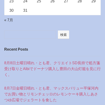
23
24
25
26
27
28
29
30
31
« 7月
検索
Recent Posts
8月8日土曜日晴れ・とも君、クリエイトSD長持で処方箋
受け取りとAlbiでドーナツ購入し豊田の大山灯籠を見に行
く。
8月7日金曜日晴れ・とも君、マックスバリュー平塚河内
でお買い物とリモンチェッロのレモンケーキ購入しあさ
つゆ広場でジェラートを食した